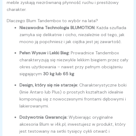
meble zyskają niezrównaną płynność ruchu i prestiżowy
charakter.
Dlaczego Blum Tandembox to wybór na lata?
Niezawodna Technologia BLUMOTION:
Każda szuflada
zamyka się delikatnie i cicho, niezależnie od tego, jak
mocno ją popchniesz i jak ciężka jest jej zawartość.
Pełen Wysuw i Lekki Bieg:
Prowadnice Tandembox
charakteryzują się niezwykle lekkim biegiem przez cały
okres użytkowania – nawet przy pełnym obciążeniu
sięgającym
30 kg lub 65 kg
.
Design, który się nie starzeje:
Charakterystyczne boki
(linie Antaro lub Plus) o prostych kształtach idealnie
komponują się z nowoczesnymi frontami dębowymi i
lakierowanymi.
Dożywotnia Gwarancja:
Wybierając oryginalne
akcesoria Blum w i4k.pl, inwestujesz w produkt, który
jest testowany na setki tysięcy cykli otwarć i