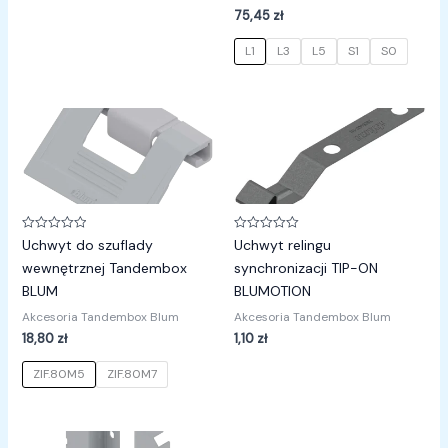
75,45
zł
L1
L3
L5
S1
S0
Oceniono
Oceniono
Uchwyt do szuflady
Uchwyt relingu
0
0
na
na
wewnętrznej Tandembox
synchronizacji TIP-ON
5
5
BLUM
BLUMOTION
Akcesoria Tandembox Blum
Akcesoria Tandembox Blum
18,80
zł
1,10
zł
ZIF.80M5
ZIF.80M7