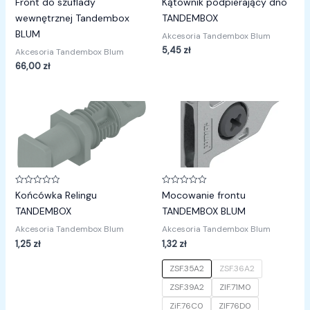
Front do szuflady
Kątownik podpierający dno
0
0
na
na
wewnętrznej Tandembox
TANDEMBOX
5
5
BLUM
Akcesoria Tandembox Blum
5,45
zł
Akcesoria Tandembox Blum
66,00
zł
Oceniono
Oceniono
Końcówka Relingu
Mocowanie frontu
0
0
na
na
TANDEMBOX
TANDEMBOX BLUM
5
5
Akcesoria Tandembox Blum
Akcesoria Tandembox Blum
1,25
zł
1,32
zł
ZSF.35A2
ZSF.36A2
ZSF.39A2
ZIF.71M0
ZiF.76C0
ZIF76D0