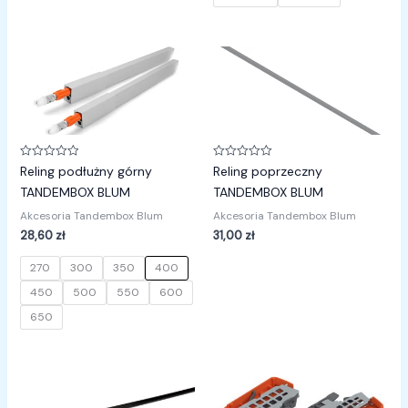
Oceniono
Oceniono
Reling podłużny górny
Reling poprzeczny
0
0
na
na
TANDEMBOX BLUM
TANDEMBOX BLUM
5
5
Akcesoria Tandembox Blum
Akcesoria Tandembox Blum
28,60
zł
31,00
zł
270
300
350
400
450
500
550
600
650