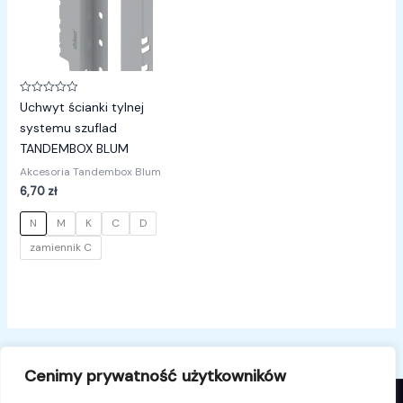
Oceniono
Uchwyt ścianki tylnej
0
na
systemu szuflad
5
TANDEMBOX BLUM
Akcesoria Tandembox Blum
6,70
zł
N
M
K
C
D
zamiennik C
Cenimy prywatność użytkowników