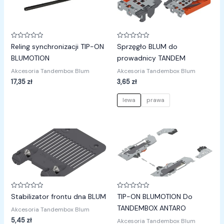
Oceniono
Oceniono
Reling synchronizacji TIP-ON
Sprzęgło BLUM do
0
0
na
na
BLUMOTION
prowadnicy TANDEM
5
5
Akcesoria Tandembox Blum
Akcesoria Tandembox Blum
17,35
zł
3,65
zł
lewa
prawa
Oceniono
Oceniono
Stabilizator frontu dna BLUM
TIP-ON BLUMOTION Do
0
0
na
na
TANDEMBOX ANTARO
Akcesoria Tandembox Blum
5
5
5,45
zł
Akcesoria Tandembox Blum