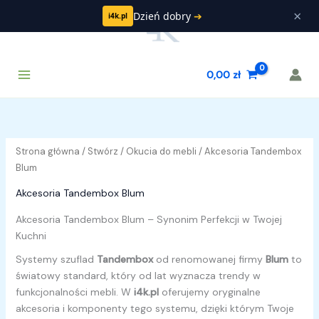
Przejdź
×
Dzień dobry
➔
i4k.pl
do
treści
Main
Szukaj
0,00
zł
Menu
Strona główna
/
Stwórz
/
Okucia do mebli
/ Akcesoria Tandembox
Blum
Akcesoria Tandembox Blum
Akcesoria Tandembox Blum – Synonim Perfekcji w Twojej
Kuchni
Systemy szuflad
Tandembox
od renomowanej firmy
Blum
to
światowy standard, który od lat wyznacza trendy w
funkcjonalności mebli. W
i4k.pl
oferujemy oryginalne
akcesoria i komponenty tego systemu, dzięki którym Twoje