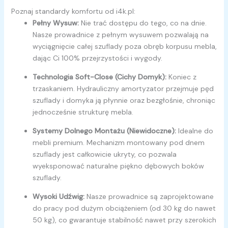
Poznaj standardy komfortu od i4k.pl:
Pełny Wysuw:
Nie trać dostępu do tego, co na dnie.
Nasze prowadnice z pełnym wysuwem pozwalają na
wyciągnięcie całej szuflady poza obręb korpusu mebla,
dając Ci 100% przejrzystości i wygody.
Technologia Soft-Close (Cichy Domyk):
Koniec z
trzaskaniem. Hydrauliczny amortyzator przejmuje pęd
szuflady i domyka ją płynnie oraz bezgłośnie, chroniąc
jednocześnie strukturę mebla.
Systemy Dolnego Montażu (Niewidoczne):
Idealne do
mebli premium. Mechanizm montowany pod dnem
szuflady jest całkowicie ukryty, co pozwala
wyeksponować naturalne piękno dębowych boków
szuflady.
Wysoki Udźwig:
Nasze prowadnice są zaprojektowane
do pracy pod dużym obciążeniem (od 30 kg do nawet
50 kg), co gwarantuje stabilność nawet przy szerokich