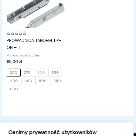
Oceniono
PROWADNICA TANDEM TIP-
0
na
ON – T
5
Prowadnice szuflad
115,00
zł
250
270
300
350
400
450
500
550
600
Cenimy prywatność użytkowników