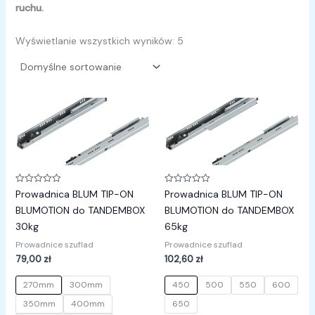
ruchu.
Wyświetlanie wszystkich wyników: 5
Oceniono
Oceniono
Prowadnica BLUM TIP-ON
Prowadnica BLUM TIP-ON
0
0
na
na
BLUMOTION do TANDEMBOX
BLUMOTION do TANDEMBOX
5
5
30kg
65kg
Prowadnice szuflad
Prowadnice szuflad
79,00
zł
102,60
zł
270mm
300mm
450
500
550
600
350mm
400mm
650