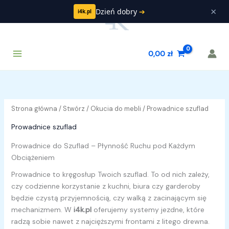
Przejdź
×
Dzień dobry
➔
i4k.pl
do
treści
Main
Szukaj
0,00
zł
Menu
Strona główna
/
Stwórz
/
Okucia do mebli
/ Prowadnice szuflad
Prowadnice szuflad
Prowadnice do Szuflad – Płynność Ruchu pod Każdym
Obciążeniem
Prowadnice to kręgosłup Twoich szuflad. To od nich zależy,
czy codzienne korzystanie z kuchni, biura czy garderoby
będzie czystą przyjemnością, czy walką z zacinającym się
mechanizmem. W
i4k.pl
oferujemy systemy jezdne, które
radzą sobie nawet z najcięższymi frontami z litego drewna.