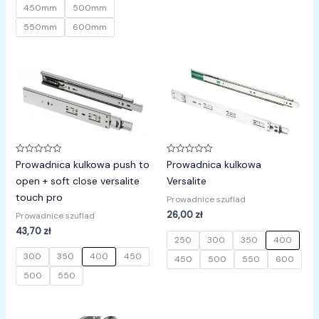
450mm
500mm
550mm
600mm
Oceniono
Oceniono
Prowadnica kulkowa push to
Prowadnica kulkowa
0
0
na
na
open + soft close versalite
Versalite
5
5
touch pro
Prowadnice szuflad
26,00
zł
Prowadnice szuflad
43,70
zł
250
300
350
400
300
350
400
450
450
500
550
600
500
550