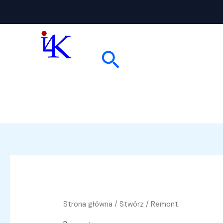
Przejdź
do
treści
Szukaj
Strona główna
/
Stwórz
/ Remont