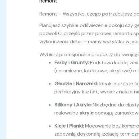
Remont
Remont – Wszystko, czego potrzebujesz d
Planujesz szybkie odświeżenie pokoju czy 
pozwoli Ci przejść przez proces remontu spr
wykończenia detali – mamy wszystko w jed
Wybierz profesjonalne produkty do swojego
Farby i Grunty:
Podstawa każdej zmian
(ceramiczne, lateksowe, akrylowe) o 
Gładzie i Narożniki:
Idealnie proste ś
perfekcyjny kształt, wybierz nasze
na
Silikony i Akryle:
Niezbędne do elasty
malowalne
akryle
pomogą zamaskować 
Kleje i Pianki:
Mocowanie bez komprom
zapewnią doskonałą izolację termiczn