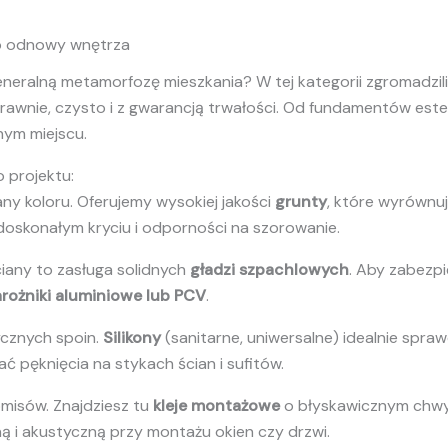
o odnowy wnętrza
generalną metamorfozę mieszkania? W tej kategorii zgromadz
awnie, czysto i z gwarancją trwałości. Od fundamentów estety
nym miejscu.
 projektu:
y koloru. Oferujemy wysokiej jakości
grunty
, które wyrównu
doskonałym kryciu i odporności na szorowanie.
ciany to zasługa solidnych
gładzi szpachlowych
. Aby zabezpi
rożniki aluminiowe lub PCV
.
cznych spoin.
Silikony
(sanitarne, uniwersalne) idealnie spraw
pęknięcia na stykach ścian i sufitów.
isów. Znajdziesz tu
kleje montażowe
o błyskawicznym chwy
ą i akustyczną przy montażu okien czy drzwi.