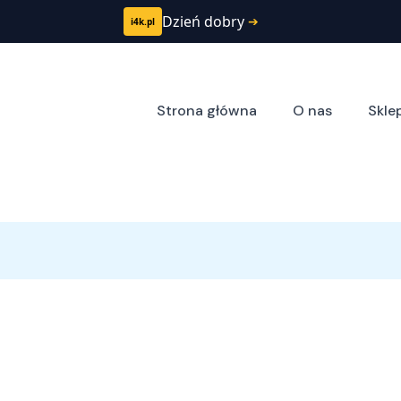
Dzień dobry
➔
i4k.pl
Strona główna
O nas
Skle