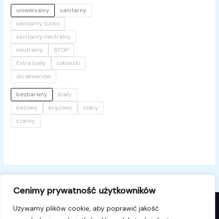
uniwersalny
sanitarny
sanitarny turbo
sanitarny neutralny
neutralny
STOP
Extra biały
szklarski
do akwariów
bezbarwny
biały
beżowy
brązowy
szary
czarny
Cenimy prywatność użytkowników
Używamy plików cookie, aby poprawić jakość