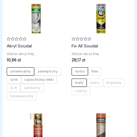
Oceniono
Oceniono
Akryl Soudal
Fix All Soudal
0
0
na
na
Silikon akryl klej
Silikon akryl klej
5
5
10,96
zł
28,17
zł
uniwersalny
zewnętrzny
turbo
flexi
tynk
szpachlowy lekki
biały
szary
brązowy
G-K
sanitarny
czarny
błyskawiczny