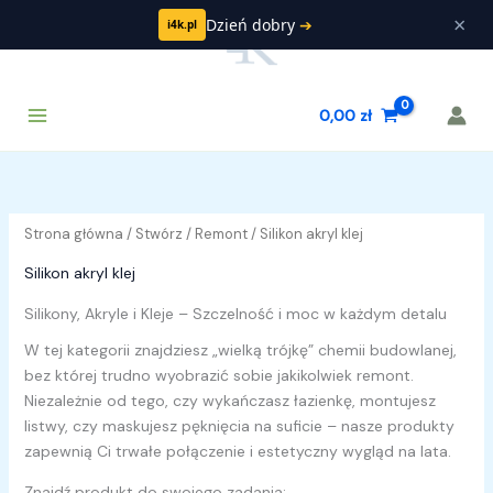
Przejdź
×
Dzień dobry
➔
i4k.pl
do
treści
Main
Szukaj
0,00
zł
Menu
Strona główna
/
Stwórz
/
Remont
/ Silikon akryl klej
Silikon akryl klej
Silikony, Akryle i Kleje – Szczelność i moc w każdym detalu
W tej kategorii znajdziesz „wielką trójkę” chemii budowlanej,
bez której trudno wyobrazić sobie jakikolwiek remont.
Niezależnie od tego, czy wykańczasz łazienkę, montujesz
listwy, czy maskujesz pęknięcia na suficie – nasze produkty
zapewnią Ci trwałe połączenie i estetyczny wygląd na lata.
Znajdź produkt do swojego zadania: