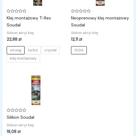
Oceniono
Oceniono
Klej montażowy T-Rex
Neoprenowy klej montażowy
0
0
na
na
Soudal
Soudal
5
5
Silikon akryl klej
Silikon akryl klej
22,88
zł
12,11
zł
strong
turbo
crystal
100A
klej montażowy
Oceniono
Silikon Soudal
0
na
Silikon akryl klej
5
19,08
zł