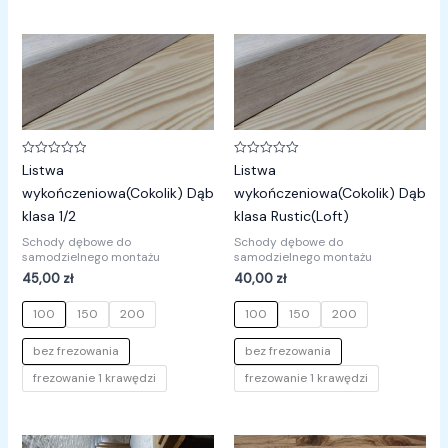
Oceniono
Oceniono
Listwa
Listwa
0
0
na
na
wykończeniowa(Cokolik) Dąb
wykończeniowa(Cokolik) Dąb
5
5
klasa 1/2
klasa Rustic(Loft)
Schody dębowe do
Schody dębowe do
samodzielnego montażu
samodzielnego montażu
45,00
zł
40,00
zł
100
150
200
100
150
200
bez frezowania
bez frezowania
frezowanie 1 krawędzi
frezowanie 1 krawędzi