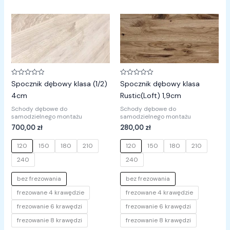
Oceniono
Oceniono
Spocznik dębowy klasa (1/2)
Spocznik dębowy klasa
0
0
na
na
4cm
Rustic(Loft) 1,9cm
5
5
Schody dębowe do
Schody dębowe do
samodzielnego montażu
samodzielnego montażu
700,00
zł
280,00
zł
120
150
180
210
120
150
180
210
240
240
bez frezowania
bez frezowania
frezowane 4 krawędzie
frezowane 4 krawędzie
frezowanie 6 krawędzi
frezowanie 6 krawędzi
frezowanie 8 krawędzi
frezowanie 8 krawędzi