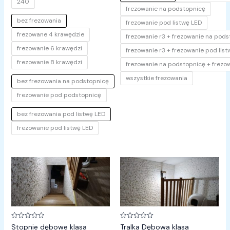
240
frezowanie na podstopnicę
bez frezowania
frezowanie pod listwę LED
frezowane 4 krawędzie
frezowanie r3 + frezowanie na pod
frezowanie 6 krawędzi
frezowanie r3 + frezowanie pod lis
frezowanie 8 krawędzi
frezowanie na podstopnicę + frezow
wszystkie frezowania
bez frezowania na podstopnicę
frezowanie pod podstopnicę
bez frezowania pod listwę LED
frezowanie pod listwę LED
Zakres
cen:
od
30,00 zł
do
60,00 zł
Oceniono
Oceniono
Stopnie dębowe klasa
Tralka Dębowa klasa