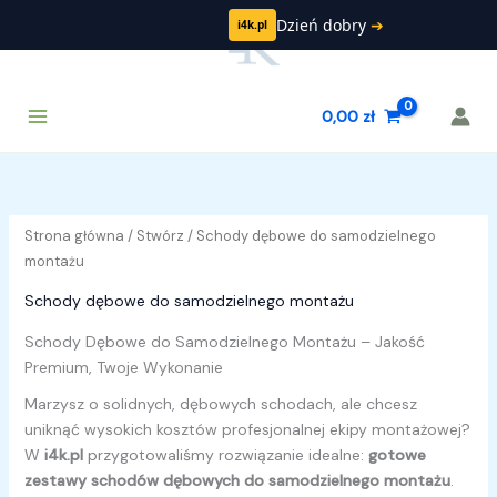
Przejdź
Dzień dobry
➔
i4k.pl
do
treści
Main
Szukaj
0,00
zł
Menu
Strona główna
/
Stwórz
/ Schody dębowe do samodzielnego
montażu
Schody dębowe do samodzielnego montażu
Schody Dębowe do Samodzielnego Montażu – Jakość
Premium, Twoje Wykonanie
Marzysz o solidnych, dębowych schodach, ale chcesz
uniknąć wysokich kosztów profesjonalnej ekipy montażowej?
W
i4k.pl
przygotowaliśmy rozwiązanie idealne:
gotowe
zestawy schodów dębowych do samodzielnego montażu
.