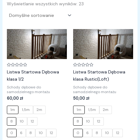
Wyświetlanie wszystkich wyników: 23
Oceniono
Oceniono
Listwa Startowa Dębowa
Listwa Startowa Dębowa
0
0
na
na
klasa 1/2
klasa Rustic(Loft)
5
5
Schody dębowe do
Schody dębowe do
samodzielnego montażu
samodzielnego montażu
60,00
zł
50,00
zł
1m
1,5m
2m
1m
1,5m
2m
8
10
12
8
10
12
0
6
8
10
12
0
6
8
10
12