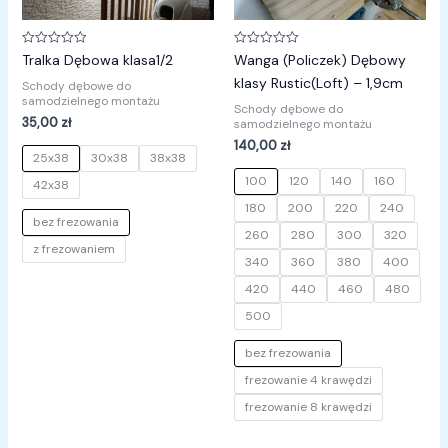
Oceniono
Oceniono
Tralka Dębowa klasa1/2
Wanga (Policzek) Dębowy
0
0
na
na
klasy Rustic(Loft) – 1,9cm
Schody dębowe do
5
5
samodzielnego montażu
Schody dębowe do
35,00
zł
samodzielnego montażu
140,00
zł
25x38
30x38
38x38
100
120
140
160
42x38
180
200
220
240
bez frezowania
260
280
300
320
z frezowaniem
340
360
380
400
420
440
460
480
500
bez frezowania
frezowanie 4 krawędzi
frezowanie 8 krawędzi