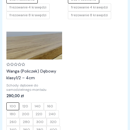
frezowanie 4 krawędzi
frezowanie 4 krawędzi
frezowanie 8 krawędzi
frezowanie 8 krawędzi
Oceniono
Wanga (Policzek) Dębowy
0
na
klasy1/2 – 4cm
5
Schody dębowe do
samodzielnego montażu
290,00
zł
100
120
140
160
180
200
220
240
260
280
300
320
340
360
380
400