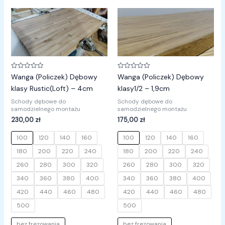
Oceniono
Oceniono
Wanga (Policzek) Dębowy
Wanga (Policzek) Dębowy
0
0
na
na
klasy Rustic(Loft) – 4cm
klasy1/2 – 1,9cm
5
5
Schody dębowe do
Schody dębowe do
samodzielnego montażu
samodzielnego montażu
230,00
zł
175,00
zł
100
120
140
160
100
120
140
160
180
200
220
240
180
200
220
240
260
280
300
320
260
280
300
320
340
360
380
400
340
360
380
400
420
440
460
480
420
440
460
480
500
500
bez frezowania
bez frezowania