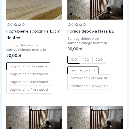
Oceniono
Oceniono
Pogrubienie spocznika 1,9cm
Poręcz dębowa klasa 1/2
0
0
na
na
do 4cm
Schody dębowe do
5
5
samodzielnego montażu
Schody dębowe do
90,00
zł
samodzielnego montażu
50,00
zł
100
150
200
pogrubienie 1 krawędzi
bez frezowania
pogrubienie 2 krawędzi
frezowane 2 krawędzie
pogrubienie 3 krawędzi
frezowane 4 krawędzie
pogrubienie 4 krawędzi
Zakres
cen:
od
110,00 zł
do