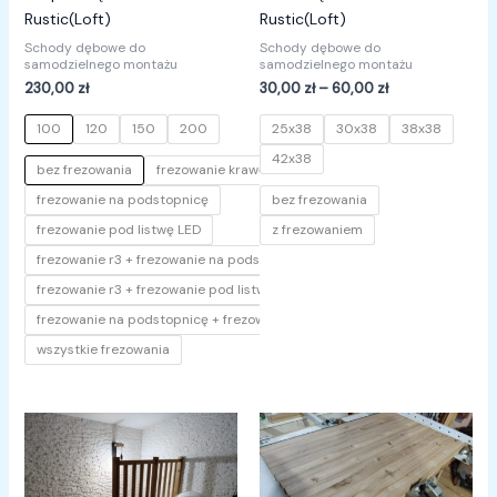
0
0
na
na
Rustic(Loft)
Rustic(Loft)
5
5
Schody dębowe do
Schody dębowe do
samodzielnego montażu
samodzielnego montażu
230,00
zł
30,00
zł
–
60,00
zł
100
120
150
200
25x38
30x38
38x38
42x38
bez frezowania
frezowanie krawędzi r3
frezowanie na podstopnicę
bez frezowania
frezowanie pod listwę LED
z frezowaniem
frezowanie r3 + frezowanie na podstopnicę
frezowanie r3 + frezowanie pod listwę LED
frezowanie na podstopnicę + frezowanie pod listwę LED
wszystkie frezowania