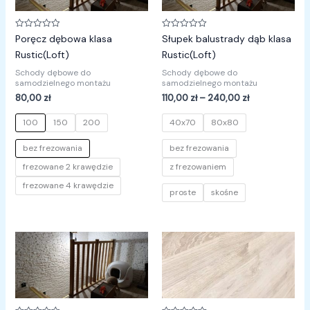
240,00 zł
Oceniono
Oceniono
Poręcz dębowa klasa
Słupek balustrady dąb klasa
0
0
na
na
Rustic(Loft)
Rustic(Loft)
5
5
Schody dębowe do
Schody dębowe do
samodzielnego montażu
samodzielnego montażu
80,00
zł
110,00
zł
–
240,00
zł
100
150
200
40x70
80x80
bez frezowania
bez frezowania
frezowane 2 krawędzie
z frezowaniem
frezowane 4 krawędzie
proste
skośne