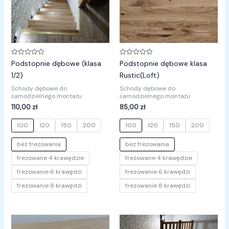
Oceniono
Oceniono
Podstopnie dębowe (klasa
Podstopnie dębowe klasa
0
0
na
na
1/2)
Rustic(Loft)
5
5
Schody dębowe do
Schody dębowe do
samodzielnego montażu
samodzielnego montażu
110,00
zł
85,00
zł
100
120
150
200
100
120
150
200
bez frezowania
bez frezowania
frezowane 4 krawędzie
frezowane 4 krawędzie
frezowanie 6 krawędzi
frezowanie 6 krawędzi
frezowanie 8 krawędzi
frezowanie 8 krawędzi