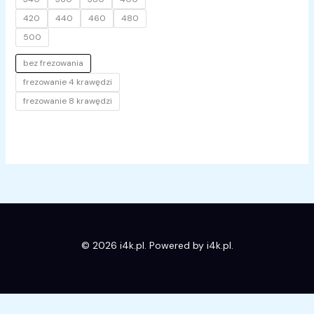
420
440
460
480
500
bez frezowania
frezowanie 4 krawędzi
frezowanie 8 krawędzi
© 2026 i4k.pl. Powered by i4k.pl.