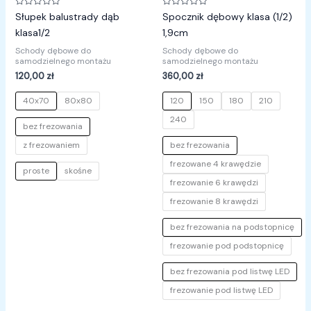
Oceniono
Oceniono
Słupek balustrady dąb
Spocznik dębowy klasa (1/2)
0
0
na
na
klasa1/2
1,9cm
5
5
Schody dębowe do
Schody dębowe do
samodzielnego montażu
samodzielnego montażu
120,00
zł
360,00
zł
40x70
80x80
120
150
180
210
240
bez frezowania
z frezowaniem
bez frezowania
frezowane 4 krawędzie
proste
skośne
frezowanie 6 krawędzi
frezowanie 8 krawędzi
bez frezowania na podstopnicę
frezowanie pod podstopnicę
bez frezowania pod listwę LED
frezowanie pod listwę LED