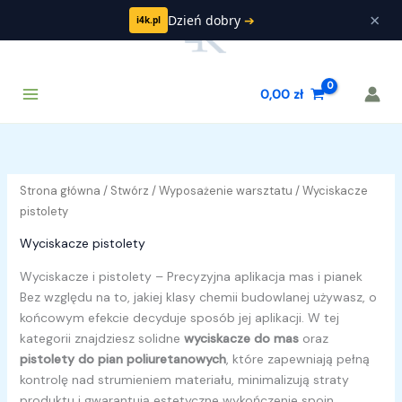
Przejdź
×
Dzień dobry
➔
i4k.pl
do
treści
Main
Szukaj
0,00
zł
Menu
Strona główna
/
Stwórz
/
Wyposażenie warsztatu
/ Wyciskacze
pistolety
Wyciskacze pistolety
Wyciskacze i pistolety – Precyzyjna aplikacja mas i pianek
Bez względu na to, jakiej klasy chemii budowlanej używasz, o
końcowym efekcie decyduje sposób jej aplikacji. W tej
kategorii znajdziesz solidne
wyciskacze do mas
oraz
pistolety do pian poliuretanowych
, które zapewniają pełną
kontrolę nad strumieniem materiału, minimalizują straty
produktu i gwarantują estetyczne wykończenie spoin.