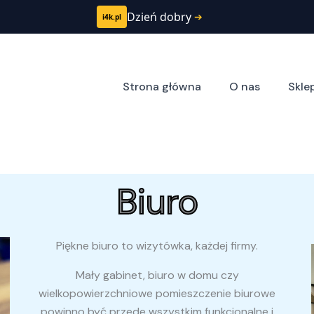
Dzień dobry
➔
i4k.pl
Strona główna
O nas
Skle
Biuro
Piękne biuro to wizytówka, każdej firmy.
Mały gabinet, biuro w domu czy
wielkopowierzchniowe pomieszczenie biurowe
powinno być przede wszystkim funkcjonalne i