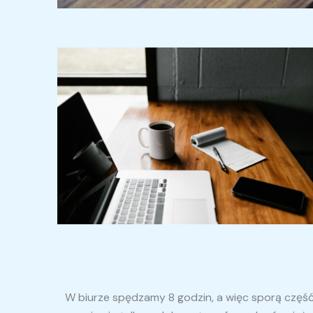
W biurze spędzamy 8 godzin, a więc sporą częś