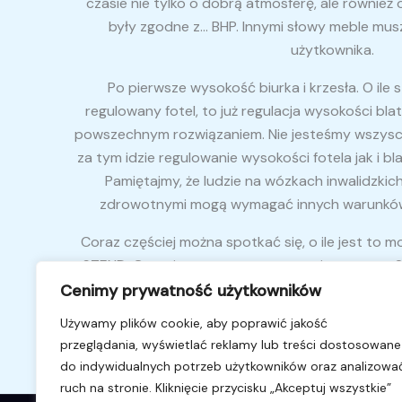
czasie nie tylko o dobrą atmosferę, ale również
były zgodne z… BHP. Innymi słowy meble mu
użytkownika.
Po pierwsze wysokość biurka i krzesła. O ile
regulowany fotel, to już regulacja wysokości blat
powszechnym rozwiązaniem. Nie jesteśmy wszysc
za tym idzie regulowanie wysokości fotela jak i b
Pamiętajmy, że ludzie na wózkach inwalidzkic
zdrowotnymi mogą wymagać innych warunków
Coraz częściej można spotkać się, o ile jest to m
STEND. Czym jest owy system pewnie zapytasz? 
pracy na siedząco w fotelu jak i na stojąco. Dzi
Cenimy prywatność użytkowników
o zdrowie nie tylko pracownika, ale również o s
Używamy plików cookie, aby poprawić jakość
przez 8 godzin dziennie z przerwą na śniadanie, 
przeglądania, wyświetlać reklamy lub treści dostosowane
nóg i kręgosłupa.
do indywidualnych potrzeb użytkowników oraz analizowa
ruch na stronie. Kliknięcie przycisku „Akceptuj wszystkie”