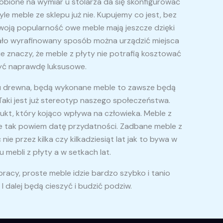
robione na wymiar u stolarza da się skonfigurować
yle meble ze sklepu już nie. Kupujemy co jest, bez
Swoją popularność owe meble mają jeszcze dzięki
 mało wyrafinowany sposób można urządzić miejsca
e znaczy, że meble z płyty nie potrafią kosztować
być naprawdę luksusowe.
ku drewna, będą wykonane meble to zawsze będą
Taki jest już stereotyp naszego społeczeństwa.
kt, który kojąco wpływa na człowieka. Meble z
e tak powiem datę przydatności. Zadbane meble z
e przez kilka czy kilkadziesiąt lat jak to bywa w
 mebli z płyty a w setkach lat.
pracy, proste meble idzie bardzo szybko i tanio
I dalej będą cieszyć i budzić podziw.