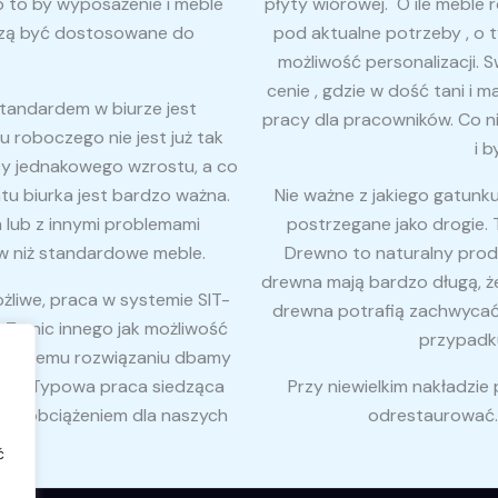
 o to by wyposażenie i meble
płyty wiórowej. O ile meble 
szą być dostosowane do
pod aktualne potrzeby , o t
możliwość personalizacji. 
cenie , gdzie w dość tani i
 standardem w biurze jest
pracy dla pracowników. Co ni
u roboczego nie jest już tak
i 
y jednakowego wzrostu, a co
latu biurka jest bardzo ważna.
Nie ważne z jakiego gatun
h lub z innymi problemami
postrzegane jako drogie. 
 niż standardowe meble.
Drewno to naturalny produ
drewna mają bardzo długą, ż
ożliwe, praca w systemie SIT-
drewna potrafią zachwycać ni
To nic innego jak możliwość
przypadku
ęki takiemu rozwiązaniu dbamy
woje. Typowa praca siedząca
Przy niewielkim nakładzie 
jest obciążeniem dla naszych
odrestaurować. 
ć