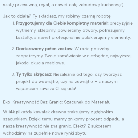
szafę przesuwną, regał, a nawet całą zabudowę kuchenną!).
Jak to działa? Ty składasz, my robimy czarną robotę:
Przygotujemy dla Ciebie kompletny materiał:
precyzyjnie
wytniemy, sklepimy, powiercimy otwory, pofrezujemy
kształty, a nawet profesjonalnie polakierujemy elementy.
Dostarczamy pełen zestaw:
W razie potrzeby
zaopatrzymy Twoje zamówienie w niezbędne, najwyższej
jakości okucia meblowe.
Ty tylko skręcasz:
Niezależnie od tego, czy tworzysz
projekt do wewnątrz, czy na zewnątrz – z naszym
wsparciem zawsze Ci się uda!
Eko-Kreatywność Bez Granic: Szacunek do Materiału
W
i4k.pl
każdy kawałek drewna traktujemy z głębokim
szacunkiem. Dzięki temu mamy znikomy procent odpadu, a
nasza kreatywność nie zna granic. Efekt? Z sukcesem
wchodzimy na zupełnie nowe rynki zbytu: