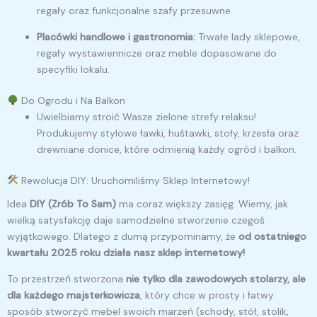
regały oraz funkcjonalne szafy przesuwne.
Placówki handlowe i gastronomia:
Trwałe lady sklepowe,
regały wystawiennicze oraz meble dopasowane do
specyfiki lokalu.
Do Ogrodu i Na Balkon
Uwielbiamy stroić Wasze zielone strefy relaksu!
Produkujemy stylowe ławki, huśtawki, stoły, krzesła oraz
drewniane donice, które odmienią każdy ogród i balkon.
Rewolucja DIY: Uruchomiliśmy Sklep Internetowy!
Idea
DIY (Zrób To Sam)
ma coraz większy zasięg. Wiemy, jak
wielką satysfakcję daje samodzielne stworzenie czegoś
wyjątkowego. Dlatego z dumą przypominamy, że
od ostatniego
kwartału 2025 roku działa nasz sklep internetowy!
To przestrzeń stworzona
nie tylko dla zawodowych stolarzy, ale
dla każdego majsterkowicza
, który chce w prosty i łatwy
sposób stworzyć mebel swoich marzeń (schody, stół, stolik,