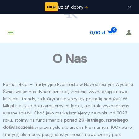
Przejdź
×
Dzień dobry
➔
i4k.pl
do
treści
Main
Szukaj
0,00
zł
Menu
O Nas
Poznaj i4k.pl – Tradycyjne Rzemiosło w Nowoczesnym Wydaniu
Świat wokół nas dynamicznie się zmienia, wyznaczając nowe
kierunki i trendy, za którymi nie wszyscy potrafią nadążyć. W
i4k.pl
nie tylko dotrzymujemy im kroku, ale stale wyznaczamy
własne ścieżki. Choć jako marka istniejemy na rynku od 2023
roku, stoimy na fundamencie
ponad 20-letniego, rzetelnego
doświadczenia
w przemyśle stolarskim. Nie mamym 100-letniej
tradycji, ale mamy pasję, elastyczność i nowoczesny park