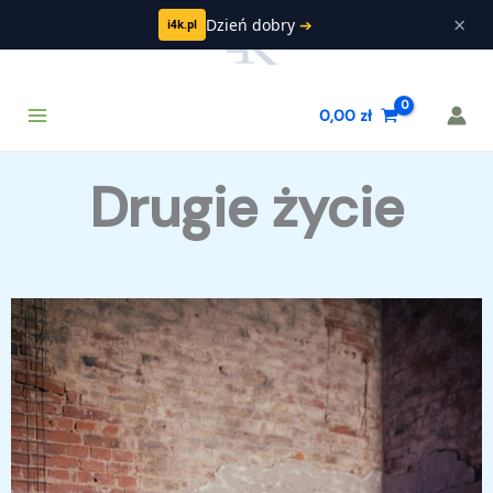
Przejdź
×
Dzień dobry
➔
i4k.pl
do
treści
Main
Szukaj
0,00
zł
Menu
Drugie życie