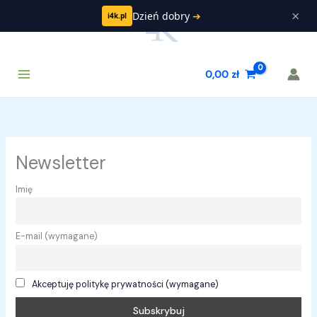
Przejdź
×
Dzień dobry
➔
i4k.pl
do
treści
Main
Szukaj
0,00
zł
Menu
Newsletter
Imię
E-mail (wymagane)
Akceptuję politykę prywatności (wymagane)