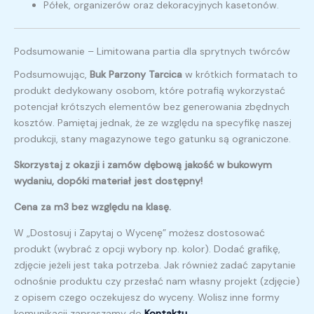
Półek, organizerów oraz dekoracyjnych kasetonów.
Podsumowanie – Limitowana partia dla sprytnych twórców
Podsumowując,
Buk Parzony Tarcica
w krótkich formatach to
produkt dedykowany osobom, które potrafią wykorzystać
potencjał krótszych elementów bez generowania zbędnych
kosztów. Pamiętaj jednak, że ze względu na specyfikę naszej
produkcji, stany magazynowe tego gatunku są ograniczone.
Skorzystaj z okazji i zamów dębową jakość w bukowym
wydaniu, dopóki materiał jest dostępny!
Cena za m3 bez względu na klasę.
W „Dostosuj i Zapytaj o Wycenę” możesz dostosować
produkt (wybrać z opcji wybory np. kolor). Dodać grafikę,
zdjęcie jeżeli jest taka potrzeba. Jak również zadać zapytanie
odnośnie produktu czy przesłać nam własny projekt (zdjęcie)
z opisem czego oczekujesz do wyceny. Wolisz inne formy
komunikacji zapraszamy do
Kontaktu
.