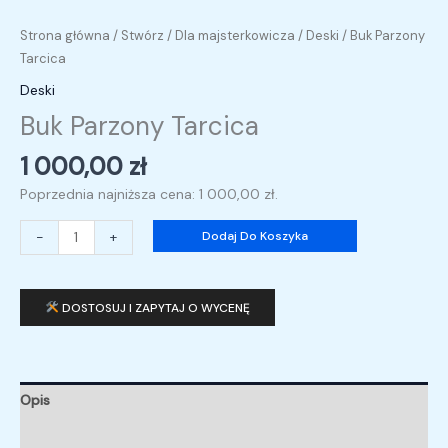
Strona główna
/
Stwórz
/
Dla majsterkowicza
/
Deski
/ Buk Parzony
Tarcica
Deski
Buk Parzony Tarcica
1 000,00
zł
Poprzednia najniższa cena:
1 000,00
zł
.
-
+
Dodaj Do Koszyka
DOSTOSUJ I ZAPYTAJ O WYCENĘ
Opis
Opinie (0)