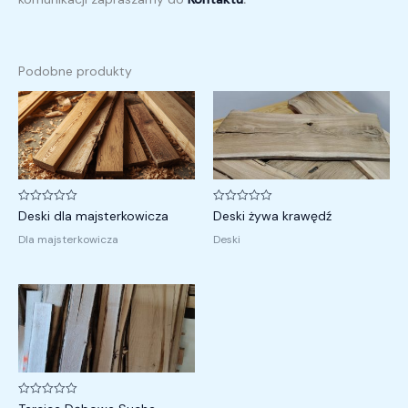
Podobne produkty
Oceniono
Oceniono
Deski dla majsterkowicza
Deski żywa krawędź
0
0
na
na
Dla majsterkowicza
Deski
5
5
Zakres
cen:
od
3
000,00 zł
do
4
500,00 zł
Oceniono