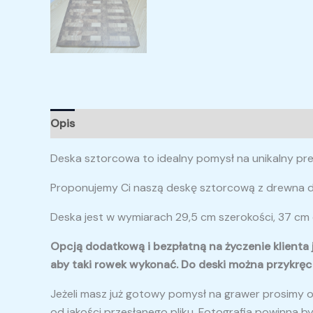
Opis
Informacje dodatkowe
Opinie (0)
Deska sztorcowa to idealny pomysł na unikalny prez
Proponujemy Ci naszą deskę sztorcową z drewna d
Deska jest w wymiarach 29,5 cm szerokości, 37 cm
Opcją dodatkową i bezpłatną na życzenie klienta
aby taki rowek wykonać. Do deski można przykrę
Jeżeli masz już gotowy pomysł na grawer prosimy o 
od jakości przesłanego pliku. Fotografia powinna b