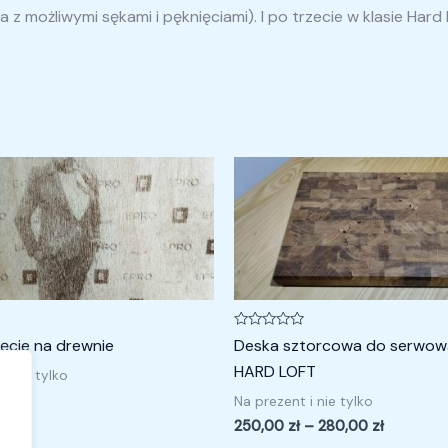
ka z możliwymi sękami i pęknięciami). I po trzecie w klasie H
Zakres
cen:
od
250,00 z
do
280,00 z
Oceniono
ęcie na drewnie
Deska sztorcowa do serwow
0
na
HARD LOFT
i nie tylko
5
Na prezent i nie tylko
250,00
zł
–
280,00
zł