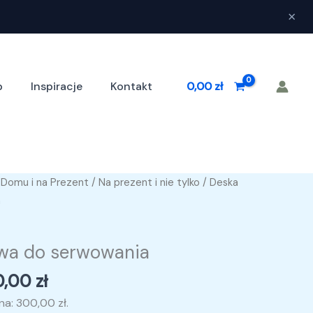
×
p
Inspiracje
Kontakt
0,00
zł
Zakres
 Domu i na Prezent
/
Na prezent i nie tylko
/ Deska
cen:
a
od
300,00 zł
wa do serwowania
do
330,00 zł
0,00
zł
ena:
300,00
zł
.