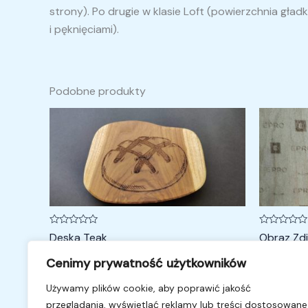
strony). Po drugie w klasie Loft (powierzchnia gład
i pęknięciami).
Podobne produkty
Zakres
cen:
od
60,00 zł
do
80,00 zł
Oceniono
Oceniono
Deska Teak
Obraz Zdj
0
0
na
na
Na prezent i nie tylko
Na prezent 
5
5
Cenimy prywatność użytkowników
60,00
zł
–
80,00
zł
100,00
zł
Używamy plików cookie, aby poprawić jakość
przeglądania, wyświetlać reklamy lub treści dostosowane