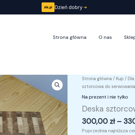
Dzień dobry
➔
i4k.pl
Strona główna
O nas
Skle
ilość
Strona główna
/
Kup
/
Dla
Deska
sztorcowa do serwowani
sztorcowa
Na prezent i nie tylko
do
Deska sztorco
serwowania
300,00
zł
–
33
Poprzednia najniższa c