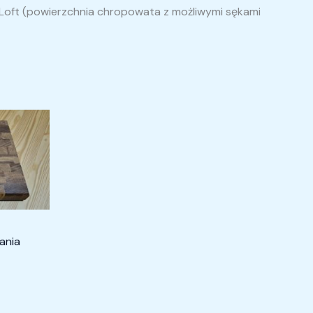
ard Loft (powierzchnia chropowata z możliwymi sękami
ł
ł
ania