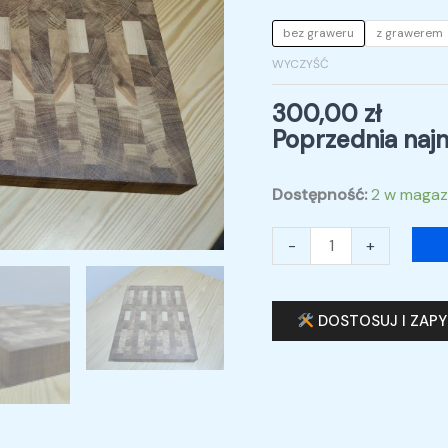
bez graweru
z grawerem
WYCZYŚĆ
300,00
zł
Poprzednia najn
Dostępność:
2 w magaz
-
+
DOSTOSUJ I ZAP