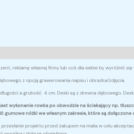
ent, reklamę własnej firmy lub coś dla siebie by wyróżnić się
ębowego z opcją grawerowania napisu i obrazka/zdjęcia.
 długości a grubość 4 cm. Deski są z drewna dębowego. Desk
 jest wykonanie rowka po obwodzie na ściekający np. tłus
cić gumowe nóżki we własnym zakresie, które są dołączone
przesłanie projektu przed zakupem na maila w celu akceptacj
yć wyraźna i dobrze oświetlona.