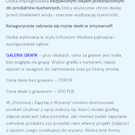
Deska impregnowana
bezpiecznym
olejem przeznaczonym
do produktów kuchennych,
który skutecznie chroni deskę
przed działaniem wody i znacznie wydłuża jej żywotność.
Kategorycznie zabrania się mycia deski w zmywarce!!!
Deska wykonana w stylu loftowym. Możliwe pęknięcia i
występowanie sęków.
GALERIA GRAFIK
– przy deskach, cena za grawer jest stała
bez względu na grupę. Wybór grafiki z numerem, należy
wpisać w uwagach do zamówienia oraz po której stronie.
Cena deski bez graweru – 170PLN
Cena deski z grawerem – 200 PLN
W „Dostosuj i Zapytaj o Wycenę” możesz dostosować
produkt (wybrać z opcji wybory np. kolor) dodać grafikę,
zdjęcie jeżeli jest taka potrzeba. Jak również zadać zapytanie
odnośnie produktu czy przesłać nam własny projekt (zdjęcie)
z opisem czego oczekujesz do wyceny. Wolisz inne formy