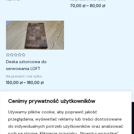
70,00
zł
–
80,00
zł
Zakres
cen:
od
150,00 zł
do
180,00 zł
Oceniono
Deska sztorcowa do
0
na
serwowania LOFT
5
Na prezent i nie tylko
150,00
zł
–
180,00
zł
Cenimy prywatność użytkowników
Używamy plików cookie, aby poprawić jakość
przeglądania, wyświetlać reklamy lub treści dostosowane
© 2026 i4k.pl. Powered by i4k.pl.
do indywidualnych potrzeb użytkowników oraz analizować
ruch na stronie. Kliknięcie przycisku „Akceptuj wszystkie”