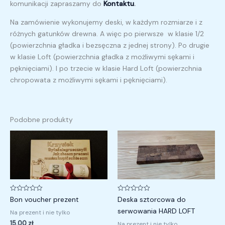
komunikacji zapraszamy do
Kontaktu
.
Na zamówienie wykonujemy deski, w każdym rozmiarze i z
różnych gatunków drewna. A więc po pierwsze w klasie 1/2
(powierzchnia gładka i bezsęczna z jednej strony). Po drugie
w klasie Loft (powierzchnia gładka z możliwymi sękami i
pęknięciami). I po trzecie w klasie Hard Loft (powierzchnia
chropowata z możliwymi sękami i pęknięciami).
Podobne produkty
Zakres
cen:
od
70,00 zł
do
80,00 zł
Oceniono
Oceniono
Bon voucher prezent
Deska sztorcowa do
0
0
na
na
serwowania HARD LOFT
Na prezent i nie tylko
5
5
15,00
zł
Na prezent i nie tylko