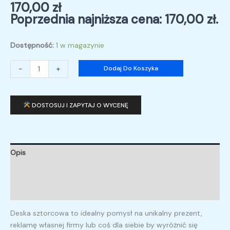
170,00
zł
Poprzednia najniższa cena:
170,00
zł
.
Dostępność:
1 w magazynie
-
+
Dodaj Do Koszyka
DOSTOSUJ I ZAPYTAJ O WYCENĘ
Opis
Informacje dodatkowe
Opinie (0)
Deska sztorcowa to idealny pomysł na unikalny prezent,
reklamę własnej firmy lub coś dla siebie by wyróżnić się