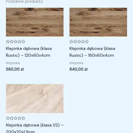
Podobne produkty
Oceniono
Oceniono
Klejonka dębowa (klasa
Klejonka dębowa (klasa
0
0
na
na
Rustic) – 120x60x4cm
Rustic) – 180x60x4cm
5
5
Klejonka
Klejonka
560,00
zł
840,00
zł
Oceniono
Klejonka dębowa (klasa 1/2) –
0
na
200x20x1,9cm