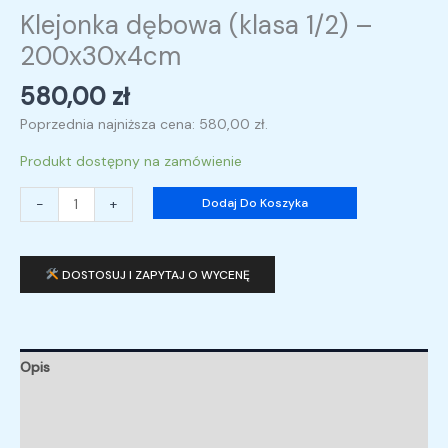
Klejonka dębowa (klasa 1/2) –
200x30x4cm
580,00
zł
Poprzednia najniższa cena:
580,00
zł
.
Produkt dostępny na zamówienie
-
+
Dodaj Do Koszyka
DOSTOSUJ I ZAPYTAJ O WYCENĘ
Opis
Informacje dodatkowe
Opinie (0)