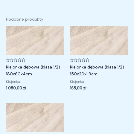
Podobne produkty
Oceniono
Oceniono
Klejonka dębowa (klasa 1/2) –
Klejonka dębowa (klasa 1/2) –
0
0
na
na
180x60x4cm
150x20x1,9cm
5
5
Klejonka
Klejonka
1 050,00
zł
165,00
zł