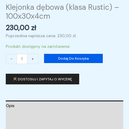
Klejonka dębowa (klasa Rustic) –
100x30x4cm
230,00
zł
Poprzednia najniższa cena:
230,00
zł
.
Produkt dostępny na zamówienie
-
+
Dodaj Do Koszyka
DOSTOSUJ I ZAPYTAJ O WYCENĘ
Opis
Informacje dodatkowe
Opinie (0)