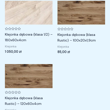
Oceniono
Oceniono
Klejonka dębowa (klasa 1/2) –
Klejonka dębowa (klasa
0
0
na
na
180x60x4cm
Rustic) – 100x20x1,9cm
5
5
Klejonka
Klejonka
1 050,00
zł
85,00
zł
Oceniono
Klejonka dębowa (klasa
0
na
Rustic) – 120x60x4cm
5
Klejonka