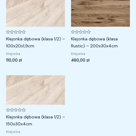
Oceniono
Oceniono
Klejonka dębowa (klasa 1/2) –
Klejonka dębowa (klasa
0
0
na
na
100x20x1,9cm
Rustic) – 200x30x4cm
5
5
Klejonka
Klejonka
110,00
zł
460,00
zł
Oceniono
Klejonka dębowa (klasa 1/2) –
0
na
150x30x4cm
5
Klejonka