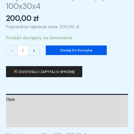
100x30x4
200,00
zł
Poprzednia najniższa cena:
200,00
zł
.
Produkt dostępny na zamówienie
-
+
Dodaj Do Koszyka
DOSTOSUJ I ZAPYTAJ O WYCENĘ
Opis
Informacje dodatkowe
Opinie (0)