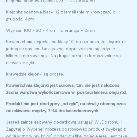
Klejonka sosnowa (klasa 1/2) – 100x30x4cm.
Klejonka sosnowa klasy 1/2 z lameli (nie mikrowczep) o
grubości 4cm.
Wymiar: 100 x 30 x 4 cm. Tolerancja – 2mm.
Powierzchnia klejonki jest klasy 1/2 co oznacza, że klejonka z
jednej strony jest bezsęczna, dopuszczalne są jedynie
kilkumilimetrowe sęki. Na drugiej stronie dopuszczalne są
niewielkie sęki.
Krawędzie klejonki są proste.
Powierzchnia klejonki jest surowa, tzn. nie jest nałożona
żadna warstwa wykończeniowa w postaci lakieru, oleju itd.
Produkt nie jest dostępny „od ręki”, na chwilę obecną czas
oczekiwania między 7-14 dni kalendarzowych.
Jesteś zainteresowany dodatkową usługą? W „Dostosuj i
Zapytaj o Wycenę” możesz dostosować produkt (wybrać z
opcji wybory np. kolor) dodać grafikę, zdjęcie jeżeli jest taka