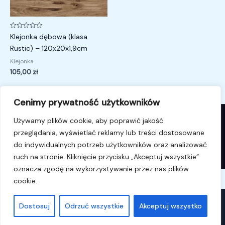
Oceniono
Klejonka dębowa (klasa
0
na
Rustic) – 120x20x1,9cm
5
Klejonka
105,00
zł
Cenimy prywatność użytkowników
Używamy plików cookie, aby poprawić jakość
przeglądania, wyświetlać reklamy lub treści dostosowane
© 2026 i4k.pl. Powered by i4k.pl.
do indywidualnych potrzeb użytkowników oraz analizować
ruch na stronie. Kliknięcie przycisku „Akceptuj wszystkie”
oznacza zgodę na wykorzystywanie przez nas plików
cookie.
WAŻNE
Dostosuj
Odrzuć wszystkie
Akceptuj wszystko
×
To dobry dzień na zakupy.