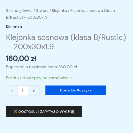
Strona główna
/
Stwórz
/
Klejonka
/ Klejonka sosnowa (klasa
B/Rustic) – 200x30x1,9
Klejonka
Klejonka sosnowa (klasa B/Rustic)
– 200x30x1,9
160,00
zł
Poprzednia najniższa cena:
160,00
zł
.
Produkt dostępny na zamówienie
-
+
Dodaj Do Koszyka
DOSTOSUJ I ZAPYTAJ O WYCENĘ