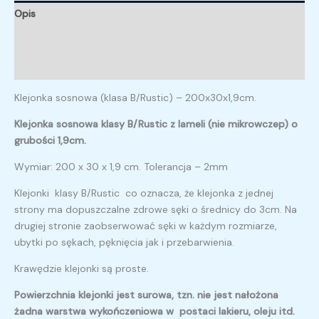
Opis
Informacje dodatkowe
Opinie (0)
Klejonka sosnowa (klasa B/Rustic) – 200x30x1,9cm.
Klejonka sosnowa klasy B/Rustic z lameli (nie mikrowczep) o
grubości 1,9cm.
Wymiar: 200 x 30 x 1,9 cm. Tolerancja – 2mm
Klejonki klasy B/Rustic co oznacza, że klejonka z jednej
strony ma dopuszczalne zdrowe sęki o średnicy do 3cm. Na
drugiej stronie zaobserwować sęki w każdym rozmiarze,
ubytki po sękach, pęknięcia jak i przebarwienia.
Krawędzie klejonki są proste.
Powierzchnia klejonki jest surowa, tzn. nie jest nałożona
żadna warstwa wykończeniowa w postaci lakieru, oleju itd.