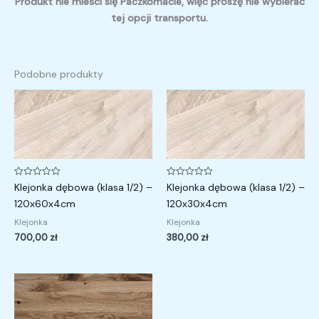
Produkt nie mieści się Paczkomacie, więc proszę nie wybierać
tej opcji transportu.
Podobne produkty
Oceniono
Oceniono
Klejonka dębowa (klasa 1/2) –
Klejonka dębowa (klasa 1/2) –
0
0
na
na
120x60x4cm
120x30x4cm
5
5
Klejonka
Klejonka
700,00
zł
380,00
zł