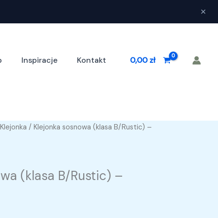
×
p
Inspiracje
Kontakt
0,00
zł
Klejonka
/ Klejonka sosnowa (klasa B/Rustic) –
wa (klasa B/Rustic) –