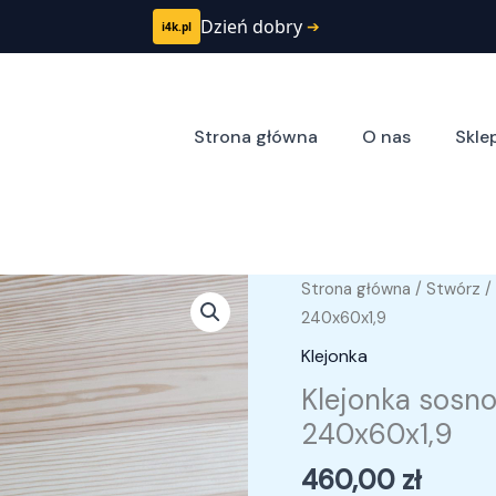
Dzień dobry
➔
i4k.pl
Strona główna
O nas
Skle
ilość
Strona główna
/
Stwórz
/
Klejonka
240x60x1,9
sosnowa
Klejonka
(klasa
Klejonka sosno
B/Rustic)
240x60x1,9
–
240x60x1,9
460,00
zł