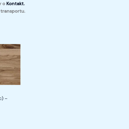
y o
Kontakt.
 transportu.
c) –