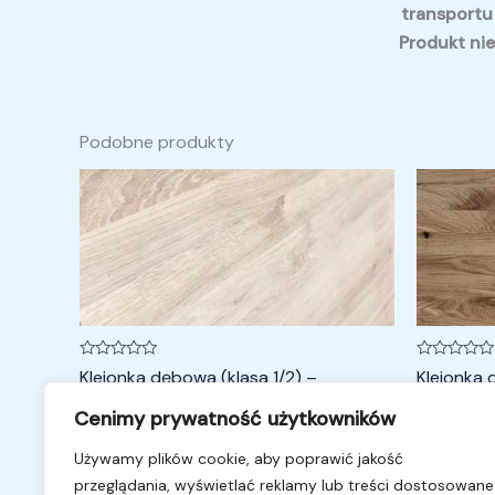
transportu
Produkt nie
Podobne produkty
Oceniono
Oceniono
Klejonka dębowa (klasa 1/2) –
Klejonka 
0
0
na
na
180x60x4cm
100x30x
5
5
Cenimy prywatność użytkowników
Klejonka
Klejonka
Używamy plików cookie, aby poprawić jakość
1 050,00
zł
230,00
zł
przeglądania, wyświetlać reklamy lub treści dostosowane