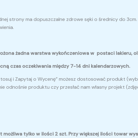
 jednej strony ma dopuszczalne zdrowe sęki o średnicy do 3cm
wienia.
nałożona żadna warstwa wykończeniowa w postaci lakieru, ole
becną czas oczekiwania między 7-14 dni kalendarzowych.
suj i Zapytaj o Wycenę” możesz dostosować produkt (wybrać 
anie odnośnie produktu czy przesłać nam własny projekt (zdj
t możliwa tylko w ilości 2 szt. Przy większej ilości towar 