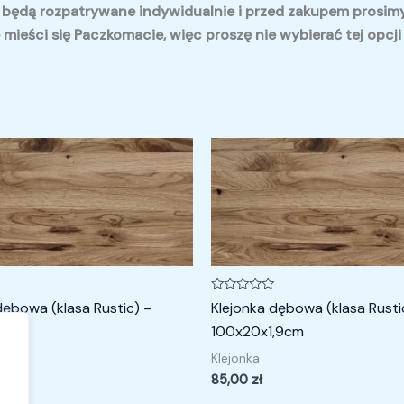
 będą rozpatrywane indywidualnie i przed zakupem prosim
 mieści się Paczkomacie, więc proszę nie wybierać tej opcji
Oceniono
dębowa (klasa Rustic) –
Klejonka dębowa (klasa Rusti
0
na
4cm
100x20x1,9cm
5
Klejonka
85,00
zł