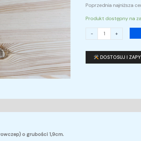
Poprzednia najniższa c
Produkt dostępny na z
-
+
DOSTOSUJ I ZAP
.
krowczep) o grubości 1,9cm.