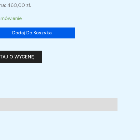
ena:
460,00
zł
.
amówienie
Dodaj Do Koszyka
YTAJ O WYCENĘ