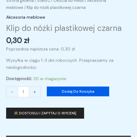
Strona główna
/
Stwórz
/
Okucia do mebli
/
Akcesoria
meblowe
/ Klip do nóżki plastikowej czarna
Akcesoria meblowe
Klip do nóżki plastikowej czarna
0,30
zł
Poprzednia najniższa cena:
0,30
zł
.
Wysyłka w ciągu 1-3 dni roboczych. Przepraszamy za
niedogodności.
Dostępność:
20 w magazynie
-
+
Dodaj Do Koszyka
DOSTOSUJ I ZAPYTAJ O WYCENĘ