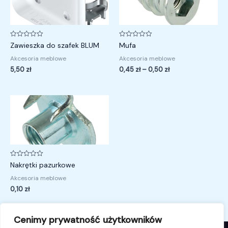
0,45 zł
do
0,50 zł
Oceniono
Oceniono
Zawieszka do szafek BLUM
Mufa
0
0
na
na
Akcesoria meblowe
Akcesoria meblowe
5
5
5,50
zł
0,45
zł
–
0,50
zł
Oceniono
Nakrętki pazurkowe
0
na
Akcesoria meblowe
5
0,10
zł
Cenimy prywatność użytkowników