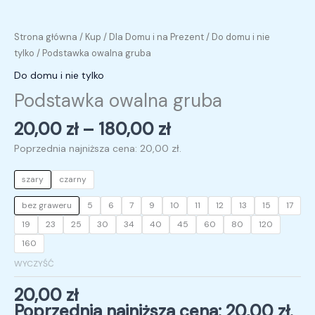
Strona główna
/
Kup
/
Dla Domu i na Prezent
/
Do domu i nie
tylko
/ Podstawka owalna gruba
Do domu i nie tylko
Podstawka owalna gruba
20,00
zł
–
180,00
zł
Poprzednia najniższa cena:
20,00
zł
.
szary
czarny
bez graweru
5
6
7
9
10
11
12
13
15
17
19
23
25
30
34
40
45
60
80
120
160
WYCZYŚĆ
20,00
zł
Poprzednia najniższa cena:
20,00
zł
.