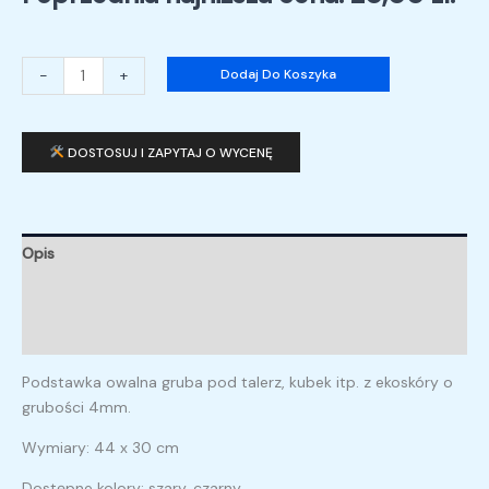
-
+
Dodaj Do Koszyka
DOSTOSUJ I ZAPYTAJ O WYCENĘ
Opis
Informacje dodatkowe
Opinie (0)
Podstawka owalna gruba pod talerz, kubek itp. z ekoskóry o
grubości 4mm.
Wymiary: 44 x 30 cm
Dostępne kolory: szary, czarny