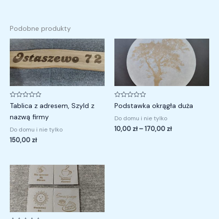
Podobne produkty
Zakres
cen:
od
10,00 zł
do
170,00 zł
Oceniono
Oceniono
Tablica z adresem, Szyld z
Podstawka okrągła duża
0
0
na
na
nazwą firmy
Do domu i nie tylko
5
5
10,00
zł
–
170,00
zł
Do domu i nie tylko
150,00
zł
Zakres
cen:
od
10,00 zł
do
15,00 zł