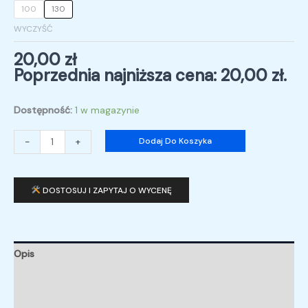
100
130
WYCZYŚĆ
20,00
zł
Poprzednia najniższa cena:
20,00
zł
.
Dostępność:
1 w magazynie
-
+
Dodaj Do Koszyka
DOSTOSUJ I ZAPYTAJ O WYCENĘ
Opis
Informacje dodatkowe
Opinie (0)