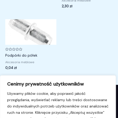
Akcesoria meblowe
5
2,30
zł
Oceniono
Podpórki do półek
0
na
Akcesoria meblowe
5
0,04
zł
Cenimy prywatność użytkowników
Używamy plików cookie, aby poprawić jakość
przeglądania, wyświetlać reklamy lub treści dostosowane
© 2026 i4k.pl. Powered by i4k.pl.
do indywidualnych potrzeb użytkowników oraz analizować
ruch na stronie. Kliknięcie przycisku „Akceptuj wszystkie”