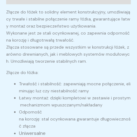
Złącze
do
łóżek
to
solidny
element
konstrukcyjny,
umożliwiają
cy
trwałe
i
stabilne
połączenie
ramy
łóżka,
gwarantujące
łatw
y
montaż
oraz
bezpieczeństwo
użytkowania.
W
ykonane
jest
ze
stali
ocynkowanej
,
co
zapewnia
odporność
na
korozję
i
długotrwałą
trwałość.
Złącza
stosowane
są
przede
wszystkim
w
konstrukcji
łóżek
,
z
arówno
drewnianych,
jak
i
meblowych
systemów
modułowyc
h.
Umożliwiają
tworzenie
stabilnych
ram.
Złącze do łóżka:
Trwałość
i
stabilność
:
zapewniają
mocne
połączenie,
eli
minując
luz
czy
niestabilność
ramy
Łatwy
montaż
:
dzięki
kompletowi
w
zestawie
i
prostym
mechanizmom
wpuszczanym/nakładany
Odporność
na
korozję
:
stal
ocynkowana
gwarantuje
długowiecznoś
ć
złącza
Uniwersalne