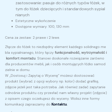
zastosowanie
:
pasuje
do
różnych
typów
łóżek,
w
tym
do
łóżek
dziecięcych
i
standardowych
sypial
nianych
Estetyczne
wykończenie
Dostępne wymiary: 100, 130 mm
Cena za zestaw: 2 prawe i 2 lewe.
Złącze
do
łóżek
to
niezbędny
element
każdego
solidnego
me
bla
sypialnianego,
który
łączy
funkcjonalność,
wytrzymałość
i
komfort
montażu
.
Stanowi
doskonałe
rozwiązanie
zarówno
dla
producentów
mebli,
jak
i
osób
montujących
łóżko
samod
zielnie
w
domu.
W „Dostosuj i Zapytaj o Wycenę” możesz dostosować
produkt (wybrać z opcji wybory np. kolor) dodać grafikę,
zdjęcie jeżeli jest taka potrzeba. Jak również zadać zapytanie
odnośnie produktu czy przesłać nam własny projekt (zdjęcie)
z opisem czego oczekujesz do wyceny. Wolisz inne formy
komunikacji zapraszamy do
Kontaktu
.