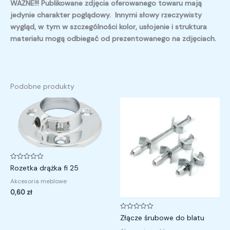
WAŻNE!!! Publikowane zdjęcia oferowanego towaru mają
jedynie charakter poglądowy. Innymi słowy rzeczywisty
wygląd, w tym w szczególności kolor, usłojenie i struktura
materiału mogą odbiegać od prezentowanego na zdjęciach.
Podobne produkty
Oceniono
Rozetka drążka fi 25
0
na
Akcesoria meblowe
5
0,60
zł
Oceniono
Złącze śrubowe do blatu
0
na