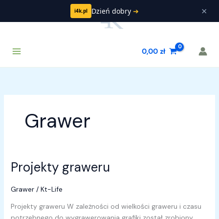
Przejdź
×
Dzień dobry
➔
i4k.pl
do
treści
Main
Szukaj
0,00
zł
Menu
Grawer
Projekty graweru
Projekty
graweru
Grawer
/
Kt-Life
Projekty graweru W zależności od wielkości graweru i czasu
potrzebnego do wygrawerowania grafiki został zrobiony