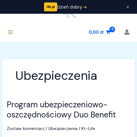
Przejdź
×
Dzień dobry
➔
i4k.pl
do
treści
Main
Szukaj
0,00
zł
Menu
Ubezpieczenia
Program ubezpieczeniowo-
Program
ubezpieczeniowo-
oszczędnościowy Duo Benefit
oszczędnościowy
Duo
Zostaw komentarz
/
Ubezpieczenia
/
Kt-Life
Benefit