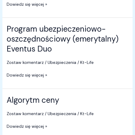
Dowiedz się więcej »
Program ubezpieczeniowo-
Program
ubezpieczeniowo-
oszczędnościowy (emerytalny)
oszczędnościowy
Eventus Duo
(emerytalny)
Eventus
Duo
Zostaw komentarz
/
Ubezpieczenia
/
Kt-Life
Dowiedz się więcej »
Algorytm ceny
Algorytm
ceny
Zostaw komentarz
/
Ubezpieczenia
/
Kt-Life
Dowiedz się więcej »