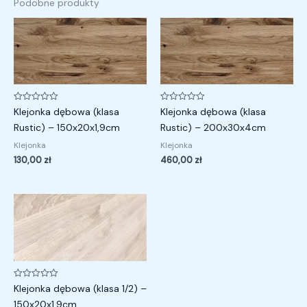
Podobne produkty
Oceniono
Oceniono
Klejonka dębowa (klasa
Klejonka dębowa (klasa
0
0
na
na
Rustic) – 150x20x1,9cm
Rustic) – 200x30x4cm
5
5
Klejonka
Klejonka
130,00
zł
460,00
zł
Oceniono
Klejonka dębowa (klasa 1/2) –
0
na
150x20x1,9cm