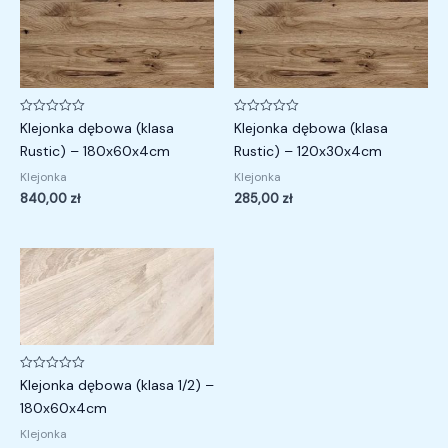
Oceniono
Oceniono
Klejonka dębowa (klasa
Klejonka dębowa (klasa
0
0
na
na
Rustic) – 180x60x4cm
Rustic) – 120x30x4cm
5
5
Klejonka
Klejonka
840,00
zł
285,00
zł
Oceniono
Klejonka dębowa (klasa 1/2) –
0
na
180x60x4cm
5
Klejonka