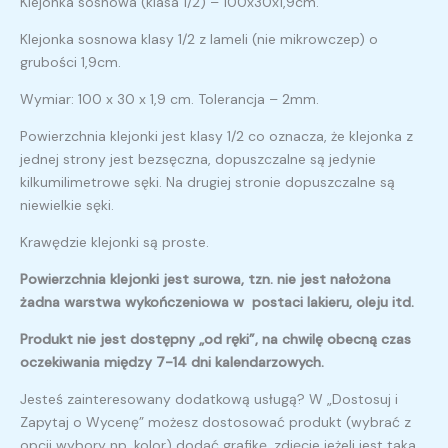
Klejonka sosnowa (klasa 1/2) – 100x30x1,9cm.
Klejonka sosnowa klasy 1/2 z lameli (nie mikrowczep) o
grubości 1,9cm.
Wymiar: 100 x 30 x 1,9 cm. Tolerancja – 2mm.
Powierzchnia klejonki jest klasy 1/2 co oznacza, że klejonka z
jednej strony jest bezsęczna, dopuszczalne są jedynie
kilkumilimetrowe sęki. Na drugiej stronie dopuszczalne są
niewielkie sęki.
Krawędzie klejonki są proste.
Powierzchnia klejonki jest surowa, tzn. nie jest nałożona
żadna warstwa wykończeniowa w postaci lakieru, oleju itd.
Produkt nie jest dostępny „od ręki”, na chwilę obecną czas
oczekiwania między 7-14 dni kalendarzowych.
Jesteś zainteresowany dodatkową usługą? W „Dostosuj i
Zapytaj o Wycenę” możesz dostosować produkt (wybrać z
opcji wybory np. kolor) dodać grafikę, zdjęcie jeżeli jest taka