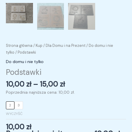
Strona główna
/
Kup
/
Dla Domu i na Prezent
/
Do domu i nie
tylko
/ Podstawki
Do domu i nie tylko
Podstawki
10,00
zł
–
15,00
zł
Poprzednia najniższa cena:
10,00
zł
.
2
3
WYCZYŚĆ
10,00
zł