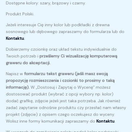
Dostępne kolory: szary, brązowy i czarny.
Produkt Polski.
Jeżeli interesuje Cię inny kolor lub podkładki z drewna
sosnowego lub dębowego zapraszamy do formularza lub do
Kontaktu
.
Dobierzemy czcionkę oraz układ tekstu indywidualnie do
Twoich potrzeb i
prześlemy Ci wizualizację komputerową
graweru do akceptacji.
Napisz w
formularzu tekst graweru (jeśli masz swoją
propozycję rozmieszczenia i czcionki to prosimy o taką
informację).
W „Dostosuj i Zapytaj o Wycenę” możesz
dostosować produkt (wybrać z opcji wybory np. kolor)
dodać grafikę, zdjęcie jeżeli jest taka potrzeba. Jak również
zadać zapytanie odnośnie produktu czy przesłać nam własny
projekt (zdjęcie) z opisem czego oczekujesz do wyceny.
Wolisz inne formy komunikacji zapraszamy do
Kontaktu
.
W uwagach do zamówienia należy podać kolor podstawki