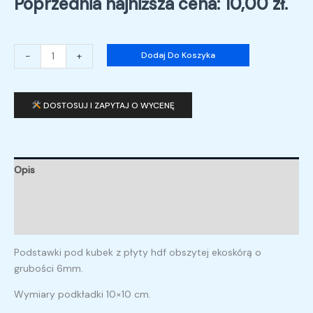
Poprzednia najniższa cena:
10,00
zł
.
-
+
Dodaj Do Koszyka
DOSTOSUJ I ZAPYTAJ O WYCENĘ
Opis
Informacje dodatkowe
Opinie (0)
Podstawki pod kubek z płyty hdf obszytej ekoskórą o
grubości 6mm.
Wymiary podkładki 10×10 cm.