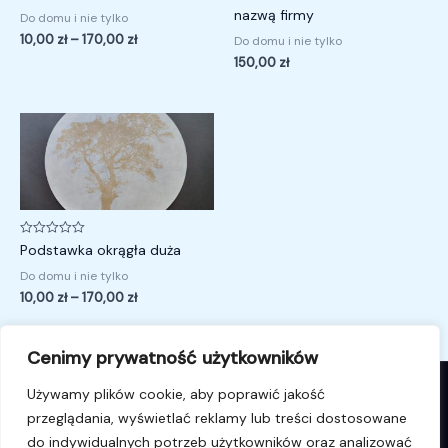
na
na
nazwą firmy
Do domu i nie tylko
5
5
10,00
zł
–
170,00
zł
Do domu i nie tylko
150,00
zł
Zakres
cen:
od
10,00 zł
do
170,00 zł
Oceniono
Podstawka okrągła duża
0
na
Do domu i nie tylko
5
10,00
zł
–
170,00
zł
Cenimy prywatność użytkowników
Używamy plików cookie, aby poprawić jakość
przeglądania, wyświetlać reklamy lub treści dostosowane
© 2026 i4k.pl. Powered by i4k.pl.
do indywidualnych potrzeb użytkowników oraz analizować