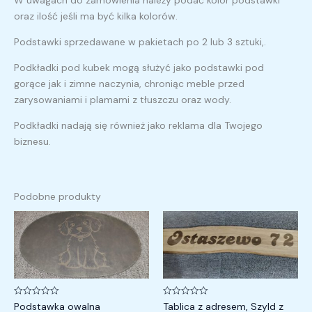
oraz ilość jeśli ma być kilka kolorów.
Podstawki sprzedawane w pakietach po 2 lub 3 sztuki,.
Podkładki pod kubek mogą służyć jako podstawki pod
gorące jak i zimne naczynia, chroniąc meble przed
zarysowaniami i plamami z tłuszczu oraz wody.
Podkładki nadają się również jako reklama dla Twojego
biznesu.
Podobne produkty
Zakres
cen:
od
10,00 zł
do
170,00 zł
Oceniono
Oceniono
Podstawka owalna
Tablica z adresem, Szyld z
0
0