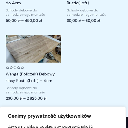
na
na
do 4cm
Rustic(Loft)
5
5
Schody dębowe do
Schody dębowe do
samodzielnego montażu
samodzielnego montażu
50,00
zł
–
450,00
zł
30,00
zł
–
60,00
zł
Zakres
cen:
od
230,00 zł
do
2
825,00 zł
Oceniono
Wanga (Policzek) Dębowy
0
na
klasy Rustic(Loft) – 4cm
5
Schody dębowe do
samodzielnego montażu
230,00
zł
–
2 825,00
zł
Cenimy prywatność użytkowników
Używamy plików cookie, aby poprawić jakość