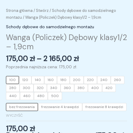
Strona główna
/
Stwórz
/
Schody dębowe do samodzielnego
montażu
/ Wanga (Policzek) Dębowy klasy1/2 – 1,9cm
Schody dębowe do samodzielnego montażu
Wanga (Policzek) Dębowy klasy1/2
– 1,9cm
175,00
zł
–
2 165,00
zł
Poprzednia najniższa cena:
175,00
zł
.
100
120
140
160
180
200
220
240
260
280
300
320
340
360
380
400
420
440
460
480
500
bez frezowania
frezowanie 4 krawędzi
frezowanie 8 krawędzi
WYCZYŚĆ
175,00
zł