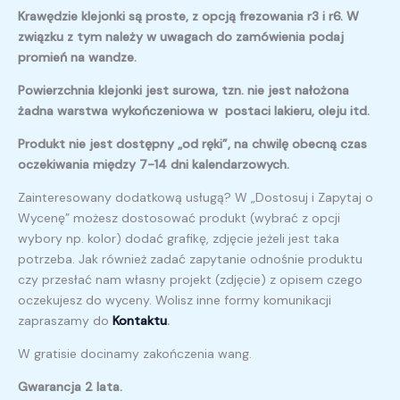
Krawędzie klejonki są proste, z opcją frezowania r3 i r6. W
związku z tym należy w uwagach do zamówienia podaj
promień na wandze.
Powierzchnia klejonki jest surowa, tzn. nie jest nałożona
żadna warstwa wykończeniowa w postaci lakieru, oleju itd.
Produkt nie jest dostępny „od ręki”, na chwilę obecną czas
oczekiwania między 7-14 dni kalendarzowych.
Zainteresowany dodatkową usługą? W „Dostosuj i Zapytaj o
Wycenę” możesz dostosować produkt (wybrać z opcji
wybory np. kolor) dodać grafikę, zdjęcie jeżeli jest taka
potrzeba. Jak również zadać zapytanie odnośnie produktu
czy przesłać nam własny projekt (zdjęcie) z opisem czego
oczekujesz do wyceny. Wolisz inne formy komunikacji
zapraszamy do
Kontaktu
.
W gratisie docinamy zakończenia wang.
Gwarancja 2 lata.