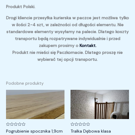
Produkt Polski.
Drogi kliencie przesyłka kurierska w paczce jest możliwa tylko
w ilości 2-4 szt, w zależności od długości elementu. Nie
standardowe elementy wysyłamy na palecie. Dlatego koszty
transportu będą rozpatrywane indywidualnie i przed
zakupem prosimy o
Kontakt.
Produkt nie mieści się Paczkomacie. Dlatego proszę nie
wybierać tej opcji transportu.
Podobne produkty
Zakres
Zakres
cen:
cen:
od
od
50,00 zł
30,00 zł
do
do
450,00 zł
60,00 zł
Oceniono
Oceniono
Pogrubienie spocznika 1,9cm
Tralka Dębowa klasa
0
0