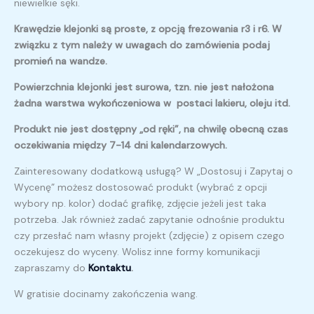
niewielkie sęki.
Krawędzie klejonki są proste, z opcją frezowania r3 i r6. W
związku z tym należy w uwagach do zamówienia podaj
promień na wandze.
Powierzchnia klejonki jest surowa, tzn. nie jest nałożona
żadna warstwa wykończeniowa w postaci lakieru, oleju itd.
Produkt nie jest dostępny „od ręki”, na chwilę obecną czas
oczekiwania między 7-14 dni kalendarzowych.
Zainteresowany dodatkową usługą? W „Dostosuj i Zapytaj o
Wycenę” możesz dostosować produkt (wybrać z opcji
wybory np. kolor) dodać grafikę, zdjęcie jeżeli jest taka
potrzeba. Jak również zadać zapytanie odnośnie produktu
czy przesłać nam własny projekt (zdjęcie) z opisem czego
oczekujesz do wyceny. Wolisz inne formy komunikacji
zapraszamy do
Kontaktu
.
W gratisie docinamy zakończenia wang.