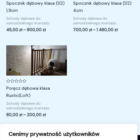
Oceniono
Oceniono
Spocznik dębowy klasa (1/2)
Spocznik dębowy klasa (1/2)
0
0
na
na
1,9cm
4cm
5
5
Schody dębowe do
Schody dębowe do
samodzielnego montażu
samodzielnego montażu
45,00
zł
–
800,00
zł
700,00
zł
–
1 480,00
zł
Zakres
cen:
od
80,00 zł
do
200,00 zł
Oceniono
Poręcz dębowa klasa
0
na
Rustic(Loft)
5
Schody dębowe do
samodzielnego montażu
80,00
zł
–
200,00
zł
Cenimy prywatność użytkowników