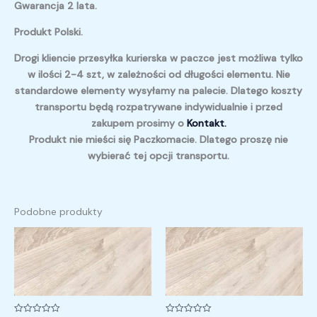
Gwarancja 2 lata.
Produkt Polski.
Drogi kliencie przesyłka kurierska w paczce jest możliwa tylko
w ilości 2-4 szt, w zależności od długości elementu. Nie
standardowe elementy wysyłamy na palecie. Dlatego koszty
transportu będą rozpatrywane indywidualnie i przed
zakupem prosimy o
Kontakt.
Produkt nie mieści się Paczkomacie. Dlatego proszę nie
wybierać tej opcji transportu.
Podobne produkty
Zakres
Zakres
cen:
cen:
od
od
45,00 zł
700,00 zł
do
do
800,00 zł
1
480,00 zł