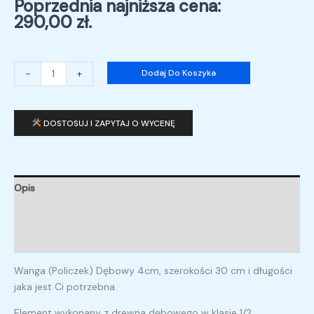
Poprzednia najniższa cena:
290,00
zł
.
-
+
Dodaj Do Koszyka
DOSTOSUJ I ZAPYTAJ O WYCENĘ
Opis
Informacje dodatkowe
Opinie (0)
Wanga (Policzek) Dębowy 4cm, szerokości 30 cm i długości
jaka jest Ci potrzebna.
Element wykonany z drewna dębowego w klasie 1/2.