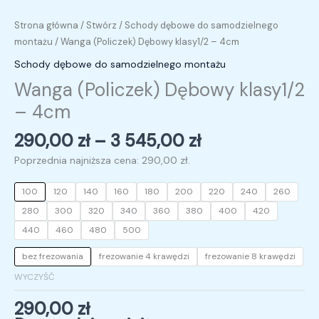
Strona główna
/
Stwórz
/
Schody dębowe do samodzielnego
montażu
/ Wanga (Policzek) Dębowy klasy1/2 – 4cm
Schody dębowe do samodzielnego montażu
Wanga (Policzek) Dębowy klasy1/2
– 4cm
290,00
zł
–
3 545,00
zł
Poprzednia najniższa cena:
290,00
zł
.
100
120
140
160
180
200
220
240
260
280
300
320
340
360
380
400
420
440
460
480
500
bez frezowania
frezowanie 4 krawędzi
frezowanie 8 krawędzi
WYCZYŚĆ
290,00
zł